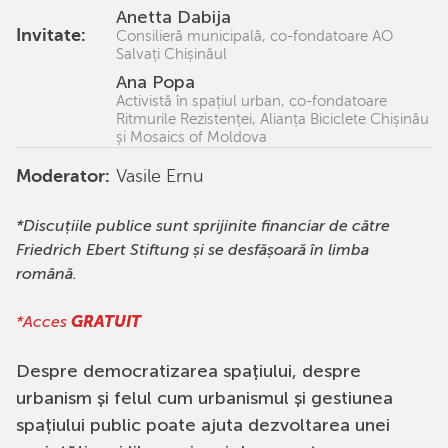
Anetta Dabija
Invitate:
Consilieră municipală, co-fondatoare AO
Salvați Chișinăul
Ana Popa
Activistă în spațiul urban, co-fondatoare
Ritmurile Rezistenței, Alianța Biciclete Chișinău
și Mosaics of Moldova
Moderator:
Vasile Ernu
*Discuțiile publice sunt sprijinite financiar de către
Friedrich Ebert Stiftung și se desfășoară în limba
română.
*Acces
GRATUIT
Despre democratizarea spațiului, despre
urbanism și felul cum urbanismul și gestiunea
spațiului public poate ajuta dezvoltarea unei