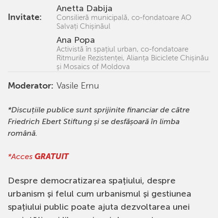
Anetta Dabija
Invitate:
Consilieră municipală, co-fondatoare AO
Salvați Chișinăul
Ana Popa
Activistă în spațiul urban, co-fondatoare
Ritmurile Rezistenței, Alianța Biciclete Chișinău
și Mosaics of Moldova
Moderator:
Vasile Ernu
*Discuțiile publice sunt sprijinite financiar de către
Friedrich Ebert Stiftung și se desfășoară în limba
română.
*Acces
GRATUIT
Despre democratizarea spațiului, despre
urbanism și felul cum urbanismul și gestiunea
spațiului public poate ajuta dezvoltarea unei