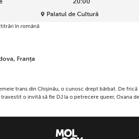
e
20:00
Palatul de Cultură
titrări în română
dova, Franța
eie trans din Chişinău, o cunosc drept bărbat. De frică s
i travestit o invită să fie DJ la o petrecere queer, Oxana 