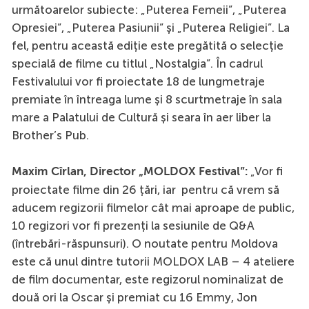
următoarelor subiecte: „Puterea Femeii”, „Puterea
Opresiei”, „Puterea Pasiunii” și „Puterea Religiei”. La
fel, pentru această ediție este pregătită o selecție
specială de filme cu titlul „Nostalgia”. În cadrul
Festivalului vor fi proiectate 18 de lungmetraje
premiate în întreaga lume și 8 scurtmetraje în sala
mare a Palatului de Cultură și seara în aer liber la
Brother’s Pub.
„Vor fi
Maxim Cîrlan, Director „MOLDOX Festival”:
proiectate filme din 26 țări, iar pentru că vrem să
aducem regizorii filmelor cât mai aproape de public,
10 regizori vor fi prezenți la sesiunile de Q&A
(întrebări-răspunsuri). O noutate pentru Moldova
este că unul dintre tutorii MOLDOX LAB – 4 ateliere
de film documentar, este regizorul nominalizat de
două ori la Oscar și premiat cu 16 Emmy, Jon