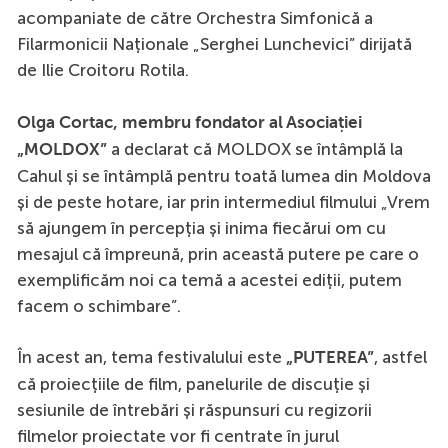
acompaniate de către Orchestra Simfonică a
Filarmonicii Naționale „Serghei Lunchevici” dirijată
de Ilie Croitoru Rotila.
Olga Cortac, membru fondator al Asociației
a declarat că MOLDOX se întâmplă la
„MOLDOX”
Cahul și se întâmplă pentru toată lumea din Moldova
și de peste hotare, iar prin intermediul filmului „Vrem
să ajungem în percepția și inima fiecărui om cu
mesajul că împreună, prin această putere pe care o
exemplificăm noi ca temă a acestei ediții, putem
facem o schimbare”.
În acest an, tema festivalului este
, astfel
„PUTEREA”
că proiecțiile de film, panelurile de discuție și
sesiunile de întrebări și răspunsuri cu regizorii
filmelor proiectate vor fi centrate în jurul